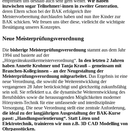
empfehlen uns deshalb auch sehr gern weiter.
Wir haben
inzwischen sogar Teilnehmer/-innen in zweiter Generation
,
deren Eltern schon bei der BAK erfolgreich ihre
Meistervorbereitung durchlaufen haben und nun ihre Kinder zur
BAK schicken. Wir freuen uns über diese, vielleicht die wichtigste
Bestätigung unseres Konzeptes.
Neue Meisterprüfungsverordnung
Die
bisherige Meisterprüfungsverordnung
stammt aus dem Jahr
1994 und basierte auf der
„Hörgeräteakustikermeisterverordnung“.
In den letzten 2 Jahren
haben Annette Krohmer und Tanja Krauß – gemeinsam mit
Branchen-Kolleg:innen – an der Neugestaltung der
Meisterprüfungsverordnung mitgearbeitet.
Das Ergebnis ist eine
neue Verordnung, die sowohl die Weiterentwicklung der
vergangenen 28 Jahre berücksichtigt und gleichzeitig zukunftsfähig
sein soll. Sie reflektiert u.a. die dynamische Weiterentwicklung des
Berufsbildes sowie die herausragenden Möglichkeiten moderner
Hörsystem-Technik für eine umfassende und interdisziplinäre
Versorgung. Die neue Verordnung stellt eine zentrale Anforderung,
die ideal zu der langjährigen Ausgestaltung der BAK-Kurse
passt: „Handlungsorientierung“. Statt Löten und
Elektrotechnik, trainieren wir nun z.B. 3D CAD Modelling von
Ohrpassstücken.