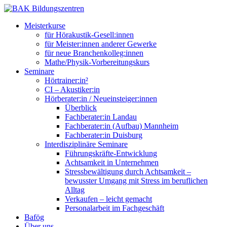
Meisterkurse
für Hörakustik-Gesell:innen
für Meister:innen anderer Gewerke
für neue Branchenkolleg:innen
Mathe/Physik-Vorbereitungskurs
Seminare
Hörtrainer:in²
CI – Akustiker:in
Hörberater:in / Neueinsteiger:innen
Überblick
Fachberater:in Landau
Fachberater:in (Aufbau) Mannheim
Fachberater:in Duisburg
Interdisziplinäre Seminare
Führungskräfte-Entwicklung
Achtsamkeit in Unternehmen
Stressbewältigung durch Achtsamkeit –
bewusster Umgang mit Stress im beruflichen
Alltag
Verkaufen – leicht gemacht
Personalarbeit im Fachgeschäft
Bafög
Über uns