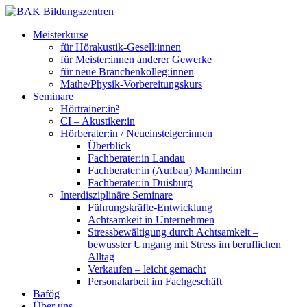
Meisterkurse
für Hörakustik-Gesell:innen
für Meister:innen anderer Gewerke
für neue Branchenkolleg:innen
Mathe/Physik-Vorbereitungskurs
Seminare
Hörtrainer:in²
CI – Akustiker:in
Hörberater:in / Neueinsteiger:innen
Überblick
Fachberater:in Landau
Fachberater:in (Aufbau) Mannheim
Fachberater:in Duisburg
Interdisziplinäre Seminare
Führungskräfte-Entwicklung
Achtsamkeit in Unternehmen
Stressbewältigung durch Achtsamkeit –
bewusster Umgang mit Stress im beruflichen
Alltag
Verkaufen – leicht gemacht
Personalarbeit im Fachgeschäft
Bafög
Über uns