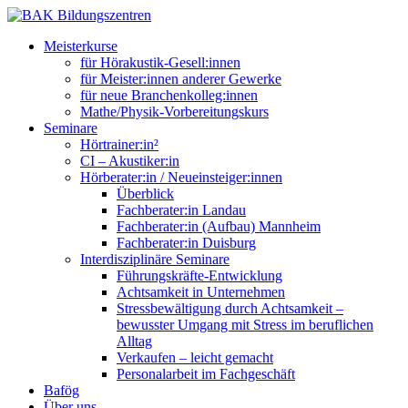
Meisterkurse
für Hörakustik-Gesell:innen
für Meister:innen anderer Gewerke
für neue Branchenkolleg:innen
Mathe/Physik-Vorbereitungskurs
Seminare
Hörtrainer:in²
CI – Akustiker:in
Hörberater:in / Neueinsteiger:innen
Überblick
Fachberater:in Landau
Fachberater:in (Aufbau) Mannheim
Fachberater:in Duisburg
Interdisziplinäre Seminare
Führungskräfte-Entwicklung
Achtsamkeit in Unternehmen
Stressbewältigung durch Achtsamkeit –
bewusster Umgang mit Stress im beruflichen
Alltag
Verkaufen – leicht gemacht
Personalarbeit im Fachgeschäft
Bafög
Über uns