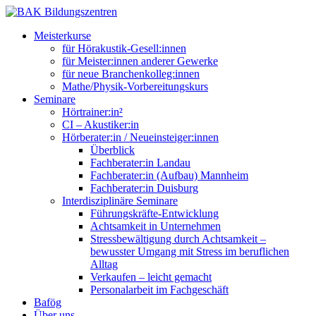
Meisterkurse
für Hörakustik-Gesell:innen
für Meister:innen anderer Gewerke
für neue Branchenkolleg:innen
Mathe/Physik-Vorbereitungskurs
Seminare
Hörtrainer:in²
CI – Akustiker:in
Hörberater:in / Neueinsteiger:innen
Überblick
Fachberater:in Landau
Fachberater:in (Aufbau) Mannheim
Fachberater:in Duisburg
Interdisziplinäre Seminare
Führungskräfte-Entwicklung
Achtsamkeit in Unternehmen
Stressbewältigung durch Achtsamkeit –
bewusster Umgang mit Stress im beruflichen
Alltag
Verkaufen – leicht gemacht
Personalarbeit im Fachgeschäft
Bafög
Über uns