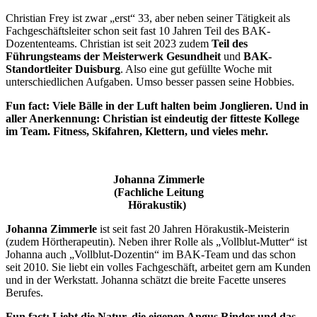
Christian Frey ist zwar „erst“ 33, aber neben seiner Tätigkeit als
Fachgeschäftsleiter schon seit fast 10 Jahren Teil des BAK-
Dozententeams. Christian ist seit 2023 zudem
Teil des
Führungsteams der Meisterwerk Gesundheit
und
BAK-
Standortleiter Duisburg
. Also eine gut gefüllte Woche mit
unterschiedlichen Aufgaben. Umso besser passen seine Hobbies.
Fun fact: Viele Bälle in der Luft halten beim Jonglieren. Und in
aller Anerkennung: Christian ist eindeutig der fitteste Kollege
im Team. Fitness, Skifahren, Klettern, und vieles mehr.
Johanna Zimmerle
(Fachliche Leitung
Hörakustik)
Johanna Zimmerle
ist seit fast 20 Jahren Hörakustik-Meisterin
(zudem Hörtherapeutin). Neben ihrer Rolle als „Vollblut-Mutter“ ist
Johanna auch „Vollblut-Dozentin“ im BAK-Team und das schon
seit 2010. Sie liebt ein volles Fachgeschäft, arbeitet gern am Kunden
und in der Werkstatt. Johanna schätzt die breite Facette unseres
Berufes.
Fun fact: Liebt die Natur, die eigenen Angus Rinder und das