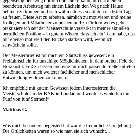
gegenseitig den Weg dorthin erleichtern kann, um nach einem
beendeten Arbeitstag mit einem Lächeln den Weg nach Hause
nehmen zu können und sich währenddessen auf den nächsten Tag
zu freuen. Diese Art zu arbeiten, nämlich zu motivieren und meine
Kollegen und Mitarbeiter zu pushen und zu fördern wo es geht,
praktiziere ich seit der Meisterschule verstärkt in meiner aktuellen
beruflichen Position – in gutem Wissen, dass ich ein Team habe, das
mir ebenso motiviert den Rücken stärken wird, wenn ich
schwächeln sollte.
Der Meisterbrief ist für mich ein Startschuss gewesen: ein
Freifahrtschein für unzählige Möglichkeiten, in dem breiten Feld der
Hörakustik Fuß zu fassen und eine für mich passende Stelle antreten
zu können, um mich weiterer fachlicher und menschlicher
Entwicklung widmen zu können.
Ich empfehle mit gutem Gewissen jedem Interessierten die
Meisterschule an der BAK in Landau und werde es weiterhin tun.
Fünf von fünf Sternen!“
Matthias G.
Was mich besonders begeistert hat war die freundliche Umgebung.
Die Örtlichkeiten waren so wie man sie sich wünscht…