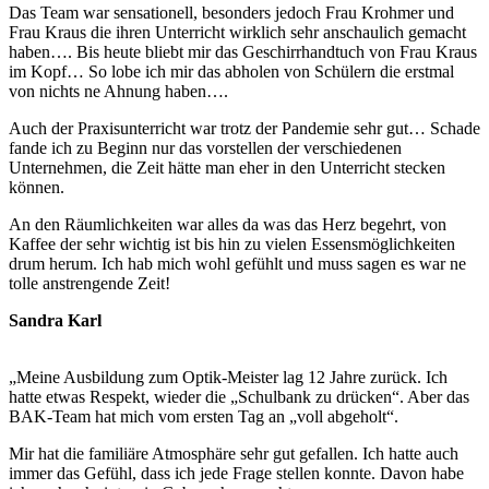
Das Team war sensationell, besonders jedoch Frau Krohmer und
Frau Kraus die ihren Unterricht wirklich sehr anschaulich gemacht
haben…. Bis heute bliebt mir das Geschirrhandtuch von Frau Kraus
im Kopf… So lobe ich mir das abholen von Schülern die erstmal
von nichts ne Ahnung haben….
Auch der Praxisunterricht war trotz der Pandemie sehr gut… Schade
fande ich zu Beginn nur das vorstellen der verschiedenen
Unternehmen, die Zeit hätte man eher in den Unterricht stecken
können.
An den Räumlichkeiten war alles da was das Herz begehrt, von
Kaffee der sehr wichtig ist bis hin zu vielen Essensmöglichkeiten
drum herum. Ich hab mich wohl gefühlt und muss sagen es war ne
tolle anstrengende Zeit!
Sandra Karl
„Meine Ausbildung zum Optik-Meister lag 12 Jahre zurück. Ich
hatte etwas Respekt, wieder die „Schulbank zu drücken“. Aber das
BAK-Team hat mich vom ersten Tag an „voll abgeholt“.
Mir hat die familiäre Atmosphäre sehr gut gefallen. Ich hatte auch
immer das Gefühl, dass ich jede Frage stellen konnte. Davon habe