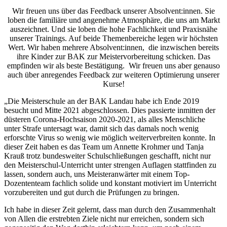
Wir freuen uns über das Feedback unserer Absolvent:innen. Sie
loben die familiäre und angenehme Atmosphäre, die uns am Markt
auszeichnet. Und sie loben die hohe Fachlichkeit und Praxisnähe
unserer Trainings. Auf beide Themenbereiche legen wir höchsten
Wert. Wir haben mehrere Absolvent:innen, die inzwischen bereits
ihre Kinder zur BAK zur Meistervorbereitung schicken. Das
empfinden wir als beste Bestätigung. Wir freuen uns aber genauso
auch über anregendes Feedback zur weiteren Optimierung unserer
Kurse!
„Die Meisterschule an der BAK Landau habe ich Ende 2019
besucht und Mitte 2021 abgeschlossen. Dies passierte inmitten der
düsteren Corona-Hochsaison 2020-2021, als alles Menschliche
unter Strafe untersagt war, damit sich das damals noch wenig
erforschte Virus so wenig wie möglich weiterverbreiten konnte. In
dieser Zeit haben es das Team um Annette Krohmer und Tanja
Krauß trotz bundesweiter Schulschließungen geschafft, nicht nur
den Meisterschul-Unterricht unter strengen Auflagen stattfinden zu
lassen, sondern auch, uns Meisteranwärter mit einem Top-
Dozententeam fachlich solide und konstant motiviert im Unterricht
vorzubereiten und gut durch die Prüfungen zu bringen.
Ich habe in dieser Zeit gelernt, dass man durch den Zusammenhalt
von Allen die erstrebten Ziele nicht nur erreichen, sondern sich