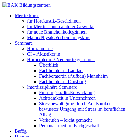
Meisterkurse
für Hörakustik-Gesell:innen
für Meister:innen anderer Gewerke
für neue Branchenkolleg:innen
Mathe/Physik-Vorbereitungskurs
Seminare
Hörtrainer:in²
CI – Akustiker:in
Hörberater:in / Neueinsteiger:innen
Überblick
Fachberater:in Landau
Fachberater:in (Aufbau) Mannheim
Fachberater:in Duisburg
Interdisziplinäre Seminare
Führungskräfte-Entwicklung
Achtsamkeit in Unternehmen
Stressbewältigung durch Achtsamkeit –
bewusster Umgang mit Stress im beruflichen
Alltag
Verkaufen – leicht gemacht
Personalarbeit im Fachgeschäft
Bafög
Über uns