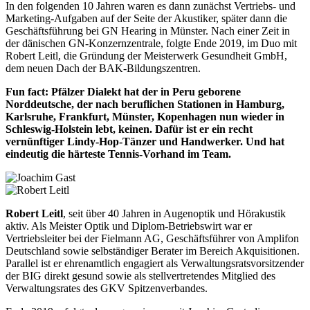
In den folgenden 10 Jahren waren es dann zunächst Vertriebs- und
Marketing-Aufgaben auf der Seite der Akustiker, später dann die
Geschäftsführung bei GN Hearing in Münster. Nach einer Zeit in
der dänischen GN-Konzernzentrale, folgte Ende 2019, im Duo mit
Robert Leitl, die Gründung der Meisterwerk Gesundheit GmbH,
dem neuen Dach der BAK-Bildungszentren.
Fun fact: Pfälzer Dialekt hat der in Peru geborene
Norddeutsche, der nach beruflichen Stationen in Hamburg,
Karlsruhe, Frankfurt, Münster, Kopenhagen nun wieder in
Schleswig-Holstein lebt, keinen. Dafür ist er ein recht
vernünftiger Lindy-Hop-Tänzer und Handwerker. Und hat
eindeutig die härteste Tennis-Vorhand im Team.
Robert Leitl
, seit über 40 Jahren in Augenoptik und Hörakustik
aktiv. Als Meister Optik und Diplom-Betriebswirt war er
Vertriebsleiter bei der Fielmann AG, Geschäftsführer von Amplifon
Deutschland sowie selbständiger Berater im Bereich Akquisitionen.
Parallel ist er ehrenamtlich engagiert als Verwaltungsratsvorsitzender
der BIG direkt gesund sowie als stellvertretendes Mitglied des
Verwaltungsrates des GKV Spitzenverbandes.