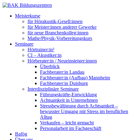
Meisterkurse
für Hörakustik-Gesell:innen
für Meister:innen anderer Gewerke
für neue Branchenkolleg:innen
Mathe/Physik-Vorbereitungskurs
Seminare
Hörtrainer:in²
CI – Akustiker:in
Hörberater:in / Neueinsteiger:innen
Überblick
Fachberater:in Landau
Fachberater:in (Aufbau) Mannheim
Fachberater:in Duisburg
Interdisziplinäre Seminare
Führungskräfte-Entwicklung
Achtsamkeit in Unternehmen
Stressbewältigung durch Achtsamkeit –
bewusster Umgang mit Stress im beruflichen
Alltag
Verkaufen – leicht gemacht
Personalarbeit im Fachgeschäft
Bafög
Über uns