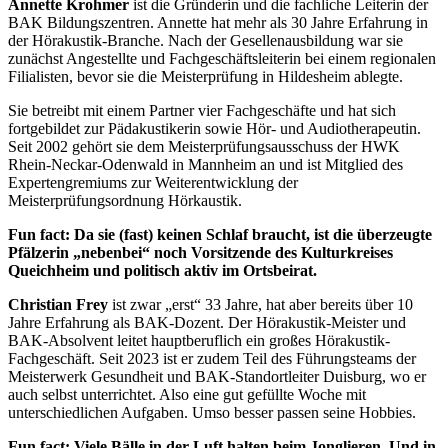
Annette Krohmer
ist die Gründerin und die fachliche Leiterin der
BAK Bildungszentren. Annette hat mehr als 30 Jahre Erfahrung in
der Hörakustik-Branche. Nach der Gesellenausbildung war sie
zunächst Angestellte und Fachgeschäftsleiterin bei einem regionalen
Filialisten, bevor sie die Meisterprüfung in Hildesheim ablegte.
Sie betreibt mit einem Partner vier Fachgeschäfte und hat sich
fortgebildet zur Pädakustikerin sowie Hör- und Audiotherapeutin.
Seit 2002 gehört sie dem Meisterprüfungsausschuss der HWK
Rhein-Neckar-Odenwald in Mannheim an und ist Mitglied des
Expertengremiums zur Weiterentwicklung der
Meisterprüfungsordnung Hörkaustik.
Fun fact: Da sie (fast) keinen Schlaf braucht, ist die überzeugte
Pfälzerin „nebenbei“ noch Vorsitzende des Kulturkreises
Queichheim und politisch aktiv im Ortsbeirat.
Christian Frey
ist zwar „erst“ 33 Jahre, hat aber bereits über 10
Jahre Erfahrung als BAK-Dozent. Der Hörakustik-Meister und
BAK-Absolvent leitet hauptberuflich ein großes Hörakustik-
Fachgeschäft. Seit 2023 ist er zudem Teil des Führungsteams der
Meisterwerk Gesundheit und BAK-Standortleiter Duisburg, wo er
auch selbst unterrichtet. Also eine gut gefüllte Woche mit
unterschiedlichen Aufgaben. Umso besser passen seine Hobbies.
Fun fact: Viele Bälle in der Luft halten beim Jonglieren. Und in