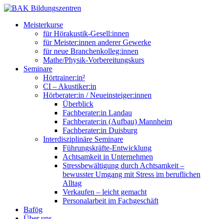
Meisterkurse
für Hörakustik-Gesell:innen
für Meister:innen anderer Gewerke
für neue Branchenkolleg:innen
Mathe/Physik-Vorbereitungskurs
Seminare
Hörtrainer:in²
CI – Akustiker:in
Hörberater:in / Neueinsteiger:innen
Überblick
Fachberater:in Landau
Fachberater:in (Aufbau) Mannheim
Fachberater:in Duisburg
Interdisziplinäre Seminare
Führungskräfte-Entwicklung
Achtsamkeit in Unternehmen
Stressbewältigung durch Achtsamkeit –
bewusster Umgang mit Stress im beruflichen
Alltag
Verkaufen – leicht gemacht
Personalarbeit im Fachgeschäft
Bafög
Über uns