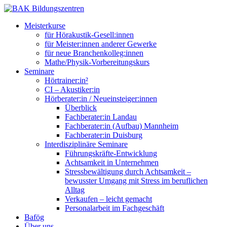
Meisterkurse
für Hörakustik-Gesell:innen
für Meister:innen anderer Gewerke
für neue Branchenkolleg:innen
Mathe/Physik-Vorbereitungskurs
Seminare
Hörtrainer:in²
CI – Akustiker:in
Hörberater:in / Neueinsteiger:innen
Überblick
Fachberater:in Landau
Fachberater:in (Aufbau) Mannheim
Fachberater:in Duisburg
Interdisziplinäre Seminare
Führungskräfte-Entwicklung
Achtsamkeit in Unternehmen
Stressbewältigung durch Achtsamkeit –
bewusster Umgang mit Stress im beruflichen
Alltag
Verkaufen – leicht gemacht
Personalarbeit im Fachgeschäft
Bafög
Über uns