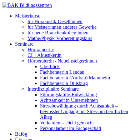
Meisterkurse
für Hörakustik-Gesell:innen
für Meister:innen anderer Gewerke
für neue Branchenkolleg:innen
Mathe/Physik-Vorbereitungskurs
Seminare
Hörtrainer:in²
CI – Akustiker:in
Hörberater:in / Neueinsteiger:innen
Überblick
Fachberater:in Landau
Fachberater:in (Aufbau) Mannheim
Fachberater:in Duisburg
Interdisziplinäre Seminare
Führungskräfte-Entwicklung
Achtsamkeit in Unternehmen
Stressbewältigung durch Achtsamkeit –
bewusster Umgang mit Stress im beruflichen
Alltag
Verkaufen – leicht gemacht
Personalarbeit im Fachgeschäft
Bafög
Über uns