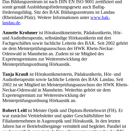
Das Bildungszentrum ist nach DIN EN ISO 9001 zertifiziert und
somit gemäß Ausbildungsförderungsgesetz auch Bafög-
förderungsfähig. Sitz des BAK Bildungszentrums ist Landau
(Rheinland-Pfalz). Weitere Informationen unter
www.bak-
landau.de
.
Annette Krohmer
ist Hörakustikmeisterin, Pädakustikerin, Hör-
und Audiotherapeutin, selbständige Hörkaustikerin mit drei
Fachgeschäften sowie fachliche Leiterin des BAK. Seit 2002 gehört
sie dem Meisterprüfungsausschuss der HWK Rhein-Neckar-
Odenwald in Mannheim an. Zudem ist sie Mitglied des
Expertengremiums zur Weiterentwicklung der
Meisterprüfungsordnung Hörkaustik.
Tanja Krauß
ist Hörakustikmeisterin, Pädakustikerin, Hör- und
Audiotherapeutin sowie fachliche Leiterin des BAK Landau. Seit
2002 ist sie Mitglied im Meisterprüfungsausschuss der HWK Rhein-
Neckar-Odenwald in Mannheim. Weiterhin gehört sie dem
Expertengremium zur Weiterentwicklung der
Meisterprüfungsordnung Hörkaustik an.
Robert Leitl
ist Meister Optik und Diplom-Betriebswirt (FH). Er
war zunächst Vertriebsleiter und später Geschäftsführer bei
Filialunternehmen in Augenoptik und Hörakustik. In den letzten
Jahren hat er Betriebsübergänge vermittelt und begleitet. Parallel ist