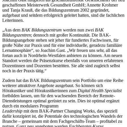
geschaffenen Meisterwerk Gesundheit GmbH; Annette Krohmer
und Tanja Krauß, die das Bildungszentrum 2002 gegründet,
aufgebaut und seitdem erfolgreich geleitet hatten, sind die fachlichen
Leiterinnen.
„Aus dem
BAK Bildungszentrum
werden nun zwei
BAK
Bildungszentren
; dennoch mit großer Kontinuität. Die BAK-
Bildungsangebote stehen seit jeher für fundiertes Fachwissen, für
große Nähe zur Praxis und für eine individuelle, geradezu familiäre
Lernatmosphäre“, so Joachim Gast. „Wir freuen uns sehr, all das
fortan auch in Nordrhein-Westfalen anbieten zu können. Am neuen
Standort werden die Präsenzkurse ebenfalls von unseren erfahrenen
Dozentinnen und Dozenten bestritten. Sie alle sind zugleich selbst
noch in der Praxis tätig.“
Zudem hat das BAK Bildungszentrum sein Portfolio um eine Reihe
weiterer attraktiver Angebote ausgebaut. So können sich
Hörakustiker und Hörakustikerinnen zum
Digital Health Specialist
fortbilden lassen, um für den wachsenden Bereich der Remote-
Dienstleistungen optimal gerüstet zu sein. Dies ist optimal ergänzt
durch ein modulares Programm
Leadership
mit dem BAK-Partner Changing Works, das speziell
dafür konzipiert ist, die Potentiale des technologischen Wandels der
Branche – gemeinsam mit dem Fachgeschäfts-Team – profitabel zu
nutzen. Ganz neu angeboten werden
Fachberater-Kurse