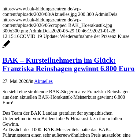
https://www.bak-bildungszentren.de/wp-
content/uploads/2020/08/Aktuelles.jpg
200
300
AdminDela
https://www.bak-bildungszentren.de/wp-
content/uploads/2026/06/cropped-BAK_Hoerakustik.jpg-
300x300.png
AdminDela
2020-05-29 10:46:19
2021-01-28
12:15:16
COVID-19-Update: Wiederaufnahme der Präsenz-Kurse
BAK – Kursteilnehmerin im Glück:
Franziska Reinshagen gewinnt 6.800 Euro
27. Mai 2020
/
in
Aktuelles
So sieht eine strahlende BAK-Siegerin aus: Franziska Reinshagen
aus dem aktuellen BAK-Hörakustik-Meisterkurs gewinnt 6.800
Euro!
Das Team der BAK Landau gratuliert der sympathischen
Unternehmerin von Brillenstube & Hörakustik zu ihrem tollen
Gewinn.
Anlässlich des 1000. BAK-Meistertitels hatte das BAK-
Führungsteam einen sehr außergewöhnlichen Preis ausgelobt: eine