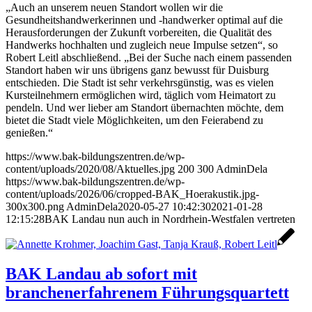
„Auch an unserem neuen Standort wollen wir die
Gesundheitshandwerkerinnen und -handwerker optimal auf die
Herausforderungen der Zukunft vorbereiten, die Qualität des
Handwerks hochhalten und zugleich neue Impulse setzen“, so
Robert Leitl abschließend. „Bei der Suche nach einem passenden
Standort haben wir uns übrigens ganz bewusst für Duisburg
entschieden. Die Stadt ist sehr verkehrsgünstig, was es vielen
Kursteilnehmern ermöglichen wird, täglich vom Heimatort zu
pendeln. Und wer lieber am Standort übernachten möchte, dem
bietet die Stadt viele Möglichkeiten, um den Feierabend zu
genießen.“
https://www.bak-bildungszentren.de/wp-
content/uploads/2020/08/Aktuelles.jpg
200
300
AdminDela
https://www.bak-bildungszentren.de/wp-
content/uploads/2026/06/cropped-BAK_Hoerakustik.jpg-
300x300.png
AdminDela
2020-05-27 10:42:30
2021-01-28
12:15:28
BAK Landau nun auch in Nordrhein-Westfalen vertreten
BAK Landau ab sofort mit
branchenerfahrenem Führungsquartett