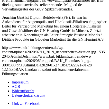
er ehrenamtlich engagiert als Verwaltungsratsvorsitzender der BIG
direkt gesund sowie als stellvertretendes Mitglied des
Verwaltungsrates des GKV Spitzenverbandes.
Joachim Gast
ist Diplom-Betriebswirt (FH). Er war im
Außendienst für Augenoptik- und Hörakustik-Filialisten tätig, später
Leiter für Vertrieb und Marketing bei einem Hörgeräte-Filialisten
und Geschäftsführer der GN Hearing GmbH in Münster. Zuletzt
arbeitete er in Kopenhagen als Leiter Strategic Business Models /
Digitale Produkte im Globalen Marketing für die GN Hearing A/S.
https://www.bak-bildungszentren.de/wp-
content/uploads/2020/07/11_2019_ueberarbeitete-Version.jpg
1535
2045
AdminDela
https://www.bak-bildungszentren.de/wp-
content/uploads/2026/06/cropped-BAK_Hoerakustik.jpg-
300x300.png
AdminDela
2020-01-27 10:47:32
2021-01-28
12:15:36
BAK Landau ab sofort mit branchenerfahrenem
Führungsquartett
Impressum
AGB
Widerrufsrecht
Datenschutzerklärung
Link zu Facebook