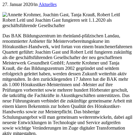
27. Januar 2020
/
in
Aktuelles
Robert Leitl und Joachim Gast fungieren seit 1.1.2020 als
geschäftsführende Gesellschafter
Das BAK Bildungszentrum im rheinland-pfälzischen Landau,
renommierter Anbieter für Meistervorbereitungskurse im
Hörakustiker-Handwerk, wird fortan von einem branchenerfahrenen
Quartett geführt: Joachim Gast und Robert Leitl fungieren zukünftig
als die geschäftsführenden Gesellschafter der neu geschaffenen
Meisterwerk Gesundheit GmbH; Annette Krohmer und Tanja
Krauß, die das Bildungszentrum 2002 gegründet und seitdem
erfolgreich geleitet haben, werden dessen Zukunft weiterhin aktiv
mitgestalten. In den zurückliegenden 17 Jahren hat die BAK mehr
als 1.000 Hörakustiker-Meisterinnen und -Meister auf ihre
Prüfungen vorbereitet sowie mehrere hundert Hörberater geschult,
die tatkräftig die Fachkräfte in Akustikgeschäften unterstützen. Das
neue Führungsteam verbindet die zukünftige gemeinsame Arbeit mit
einem klaren Bekenntnis zur hohen Qualität des Hörakustiker-
Handwerks sowie zur Meisterpflicht. Das bisherige
Schulungsangebot will man gemeinsam weiterentwickeln, dabei agil
neueste Entwicklungen in Technologie und Service aufgreifen
sowie wichtige Veränderungen im Zuge digitaler Transformation
aktiv mitgestalten.