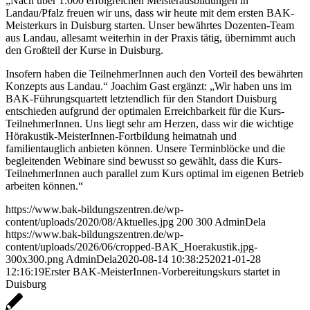
„Nach über 1.000 erfolgreichen Meisterausbildungen in
Landau/Pfalz freuen wir uns, dass wir heute mit dem ersten BAK-
Meisterkurs in Duisburg starten. Unser bewährtes Dozenten-Team
aus Landau, allesamt weiterhin in der Praxis tätig, übernimmt auch
den Großteil der Kurse in Duisburg.
Insofern haben die TeilnehmerInnen auch den Vorteil des bewährten
Konzepts aus Landau.“ Joachim Gast ergänzt: „Wir haben uns im
BAK-Führungsquartett letztendlich für den Standort Duisburg
entschieden aufgrund der optimalen Erreichbarkeit für die Kurs-
TeilnehmerInnen. Uns liegt sehr am Herzen, dass wir die wichtige
Hörakustik-MeisterInnen-Fortbildung heimatnah und
familientauglich anbieten können. Unsere Terminblöcke und die
begleitenden Webinare sind bewusst so gewählt, dass die Kurs-
TeilnehmerInnen auch parallel zum Kurs optimal im eigenen Betrieb
arbeiten können.“
https://www.bak-bildungszentren.de/wp-
content/uploads/2020/08/Aktuelles.jpg
200
300
AdminDela
https://www.bak-bildungszentren.de/wp-
content/uploads/2026/06/cropped-BAK_Hoerakustik.jpg-
300x300.png
AdminDela
2020-08-14 10:38:25
2021-01-28
12:16:19
Erster BAK-MeisterInnen-Vorbereitungskurs startet in
Duisburg