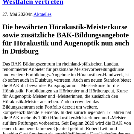
Westfalen vertreten
27. Mai 2020
/
in
Aktuelles
Die bewährten Hörakustik-Meisterkurse
sowie zusätzliche BAK-Bildungsangebote
für Hörakustik und Augenoptik nun auch
in Duisburg
Das BAK Bildungszentrum im rheinland-pfälzischen Landau,
renommierter Anbieter für praxisnahe Meistervorbereitungskurse
und weitere Fortbildungs-Angebote im Hörakustiker-Handwerk, ist
ab sofort auch in Duisburg vertreten. Auch am neuen Standort bietet
die BAK ihr bewährtes Kursprogramm – Meisterkurse für die
Hörakustik, Fortbildungen zu Hörberater und Hörtherapeut, Kurse
für Augenoptik-Meister und -Meisterinnen, die zusätzlich den
Hörakustik-Meister anstreben. Zudem erweitert das
Bildungszentrum sein Portfolio derzeit um weitere,
kompetenzbildende Elemente. In den zurückliegenden 17 Jahren hat
die BAK mehr als 1.000 Hörakustiker-Meisterinnen und -Meister
auf ihre Prüfungen vorbereitet. Seit Beginn 2020 wird die BAK von
einem branchenerfahrenen Quartett geführt: Robert Leitl und
Joachim Gast fungieren als geschäftsführende Gesellschafter der neu