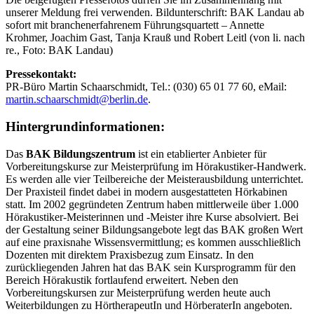
unserer Meldung frei verwenden. Bildunterschrift: BAK Landau ab
sofort mit branchenerfahrenem Führungsquartett – Annette
Krohmer, Joachim Gast, Tanja Krauß und Robert Leitl (von li. nach
re., Foto: BAK Landau)
Pressekontakt:
PR-Büro Martin Schaarschmidt, Tel.: (030) 65 01 77 60, eMail:
martin.schaarschmidt@berlin.de
.
Hintergrundinformationen:
Das
BAK Bildungszentrum
ist ein etablierter Anbieter für
Vorbereitungskurse zur Meisterprüfung im Hörakustiker-Handwerk.
Es werden alle vier Teilbereiche der Meisterausbildung unterrichtet.
Der Praxisteil findet dabei in modern ausgestatteten Hörkabinen
statt. Im 2002 gegründeten Zentrum haben mittlerweile über 1.000
Hörakustiker-Meisterinnen und -Meister ihre Kurse absolviert. Bei
der Gestaltung seiner Bildungsangebote legt das BAK großen Wert
auf eine praxisnahe Wissensvermittlung; es kommen ausschließlich
Dozenten mit direktem Praxisbezug zum Einsatz. In den
zurückliegenden Jahren hat das BAK sein Kursprogramm für den
Bereich Hörakustik fortlaufend erweitert. Neben den
Vorbereitungskursen zur Meisterprüfung werden heute auch
Weiterbildungen zu HörtherapeutIn und HörberaterIn angeboten.