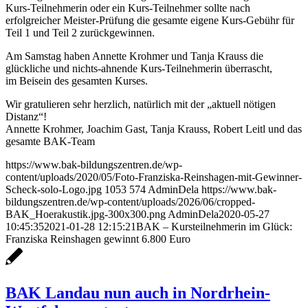
Kurs-Teilnehmerin oder ein Kurs-Teilnehmer sollte nach
erfolgreicher Meister-Prüfung die gesamte eigene Kurs-Gebü
hr für
Teil 1 und Teil 2 zurückgewinnen.
Am Samstag haben Annette Krohmer und Tanja Krauss die
glückliche und nichts-ahnende Kurs-Teilnehmerin überrascht,
im Beisein des gesamten Kurses.
Wir gratulieren sehr herzlich, natürlich mit der „aktuell nötigen
Distanz“!
Annette Krohmer, Joachim Gast, Tanja Krauss, Robert Leitl und das
gesamte BAK-Team
https://www.bak-bildungszentren.de/wp-
content/uploads/2020/05/Foto-Franziska-Reinshagen-mit-Gewinner-
Scheck-solo-Logo.jpg
1053
574
AdminDela
https://www.bak-
bildungszentren.de/wp-content/uploads/2026/06/cropped-
BAK_Hoerakustik.jpg-300x300.png
AdminDela
2020-05-27
10:45:35
2021-01-28 12:15:21
BAK – Kursteilnehmerin im Glück:
Franziska Reinshagen gewinnt 6.800 Euro
BAK Landau nun auch in Nordrhein-