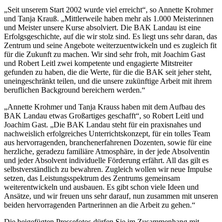
„Seit unserem Start 2002 wurde viel erreicht“, so Annette Krohmer
und Tanja Krauß. „Mittlerweile haben mehr als 1.000 Meisterinnen
und Meister unsere Kurse absolviert. Die BAK Landau ist eine
Erfolgsgeschichte, auf die wir stolz sind. Es liegt uns sehr daran, das
Zentrum und seine Angebote weiterzuentwickeln und es zugleich fit
für die Zukunft zu machen. Wir sind sehr froh, mit Joachim Gast
und Robert Leitl zwei kompetente und engagierte Mitstreiter
gefunden zu haben, die die Werte, für die die BAK seit jeher steht,
uneingeschränkt teilen, und die unsere zukünftige Arbeit mit ihrem
beruflichen Background bereichern werden.“
„Annette Krohmer und Tanja Krauss haben mit dem Aufbau des
BAK Landau etwas Großartiges geschafft“, so Robert Leitl und
Joachim Gast. „Die BAK Landau steht für ein praxisnahes und
nachweislich erfolgreiches Unterrichtskonzept, für ein tolles Team
aus hervorragenden, branchenerfahrenen Dozenten, sowie für eine
herzliche, geradezu familiäre Atmosphäre, in der jede Absolventin
und jeder Absolvent individuelle Förderung erfährt. All das gilt es
selbstverständlich zu bewahren. Zugleich wollen wir neue Impulse
setzen, das Leistungsspektrum des Zentrums gemeinsam
weiterentwickeln und ausbauen. Es gibt schon viele Ideen und
Ansätze, und wir freuen uns sehr darauf, nun zusammen mit unseren
beiden hervorragenden Partnerinnen an die Arbeit zu gehen.“
Die beigefügten Pressefotos dürfen Sie im Zusammenhang mit