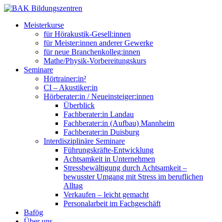
Meisterkurse
für Hörakustik-Gesell:innen
für Meister:innen anderer Gewerke
für neue Branchenkolleg:innen
Mathe/Physik-Vorbereitungskurs
Seminare
Hörtrainer:in²
CI – Akustiker:in
Hörberater:in / Neueinsteiger:innen
Überblick
Fachberater:in Landau
Fachberater:in (Aufbau) Mannheim
Fachberater:in Duisburg
Interdisziplinäre Seminare
Führungskräfte-Entwicklung
Achtsamkeit in Unternehmen
Stressbewältigung durch Achtsamkeit –
bewusster Umgang mit Stress im beruflichen
Alltag
Verkaufen – leicht gemacht
Personalarbeit im Fachgeschäft
Bafög
Über uns